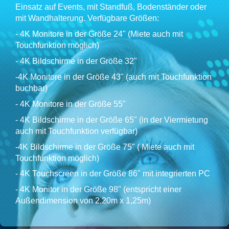
Einsatz auf Events, mit Standfuß, Bodenständer oder
mit Wandhalterung. Verfügbare Größen:
- 4K Monitore in der Größe 24" (Miete auch mit
Touchfunktion möglich)
- 4K Bildschirme in der Größe 32"
-4K Monitore in der Größe 43" (auch mit Touchfunktion
buchbar)
- 4K Monitore in der Größe 55"
- 4K Bildschirme in der Größe 65" (in der Viermietung
auch mit Touchfunktion verfügbar)
-4K Bildschirme in der Größe 75" ( Miete auch mit
Touchfunktion möglich)
- 4K Touchscreen in der Größe 86" mit integrierten PC
- 4K Monitor in der Größe 98" (entspricht einer
Außendimension von 2,20m x 1,25m)